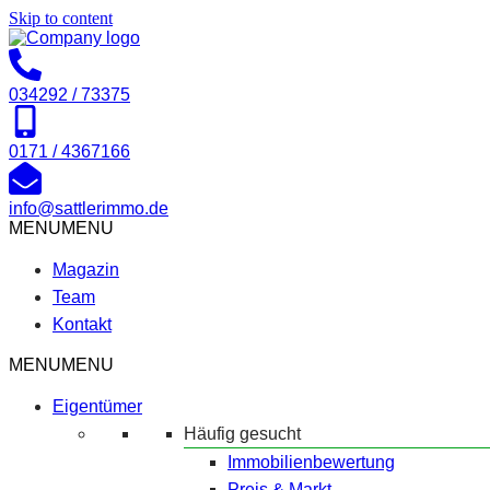
Skip to content
034292 / 73375
0171 / 4367166
info@sattlerimmo.de
MENU
MENU
Magazin
Team
Kontakt
MENU
MENU
Eigentümer
Häufig gesucht
Immobilienbewertung
Preis & Markt