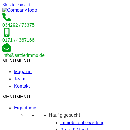
Skip to content
034292 / 73375
0171 / 4367166
info@sattlerimmo.de
MENU
MENU
Magazin
Team
Kontakt
MENU
MENU
Eigentümer
Häufig gesucht
Immobilienbewertung
Preis & Markt