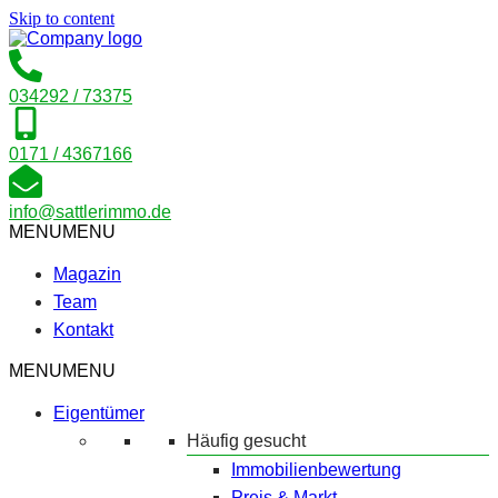
Skip to content
034292 / 73375
0171 / 4367166
info@sattlerimmo.de
MENU
MENU
Magazin
Team
Kontakt
MENU
MENU
Eigentümer
Häufig gesucht
Immobilienbewertung
Preis & Markt