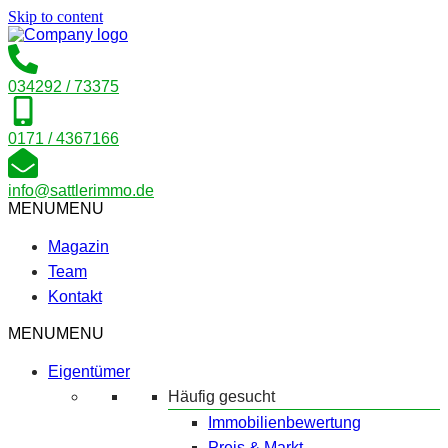
Skip to content
034292 / 73375
0171 / 4367166
info@sattlerimmo.de
MENU
MENU
Magazin
Team
Kontakt
MENU
MENU
Eigentümer
Häufig gesucht
Immobilienbewertung
Preis & Markt