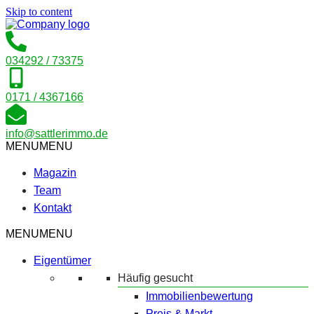
Skip to content
034292 / 73375
0171 / 4367166
info@sattlerimmo.de
MENU
MENU
Magazin
Team
Kontakt
MENU
MENU
Eigentümer
Häufig gesucht
Immobilienbewertung
Preis & Markt