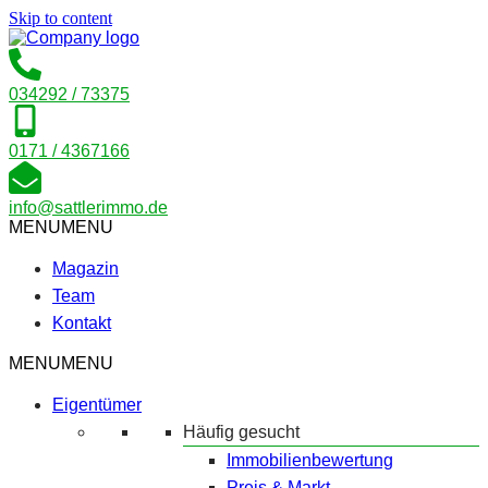
Skip to content
034292 / 73375
0171 / 4367166
info@sattlerimmo.de
MENU
MENU
Magazin
Team
Kontakt
MENU
MENU
Eigentümer
Häufig gesucht
Immobilienbewertung
Preis & Markt