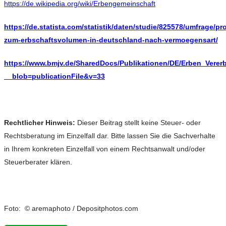
https://de.wikipedia.org/wiki/Erbengemeinschaft
https://de.statista.com/statistik/daten/studie/825578/umfrage/p
zum-erbschaftsvolumen-in-deutschland-nach-vermoegensart/
https://www.bmjv.de/SharedDocs/Publikationen/DE/Erben_Verer
__blob=publicationFile&v=33
Rechtlicher Hinweis:
Dieser Beitrag stellt keine Steuer- oder
Rechtsberatung im Einzelfall dar. Bitte lassen Sie die Sachverhalte
in Ihrem konkreten Einzelfall von einem Rechtsanwalt und/oder
Steuerberater klären.
Foto: © aremaphoto / Depositphotos.com