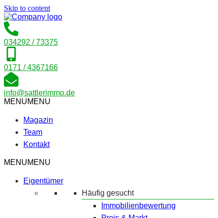
Skip to content
034292 / 73375
0171 / 4367166
info@sattlerimmo.de
MENU
MENU
Magazin
Team
Kontakt
MENU
MENU
Eigentümer
Häufig gesucht
Immobilienbewertung
Preis & Markt