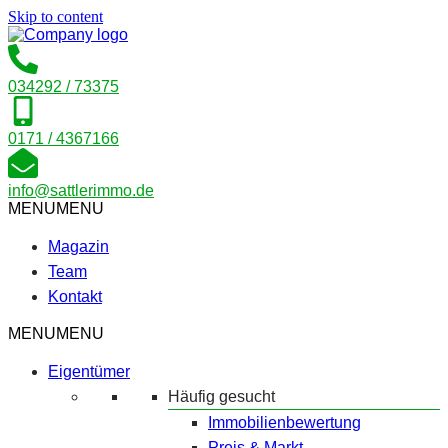
Skip to content
034292 / 73375
0171 / 4367166
info@sattlerimmo.de
MENU
MENU
Magazin
Team
Kontakt
MENU
MENU
Eigentümer
Häufig gesucht
Immobilienbewertung
Preis & Markt