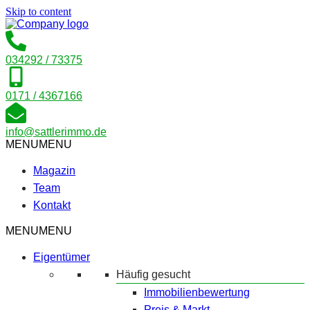
Skip to content
034292 / 73375
0171 / 4367166
info@sattlerimmo.de
MENU
MENU
Magazin
Team
Kontakt
MENU
MENU
Eigentümer
Häufig gesucht
Immobilienbewertung
Preis & Markt