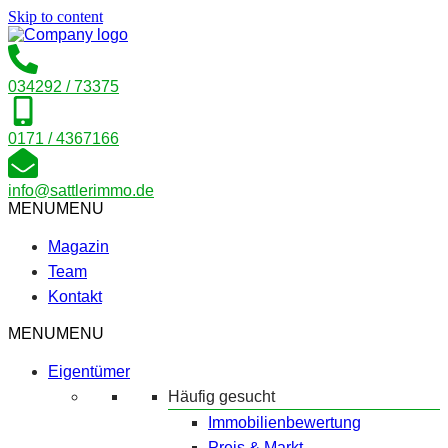
Skip to content
034292 / 73375
0171 / 4367166
info@sattlerimmo.de
MENU
MENU
Magazin
Team
Kontakt
MENU
MENU
Eigentümer
Häufig gesucht
Immobilienbewertung
Preis & Markt