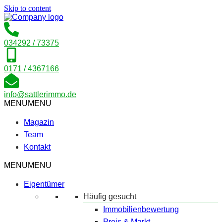
Skip to content
034292 / 73375
0171 / 4367166
info@sattlerimmo.de
MENU
MENU
Magazin
Team
Kontakt
MENU
MENU
Eigentümer
Häufig gesucht
Immobilienbewertung
Preis & Markt