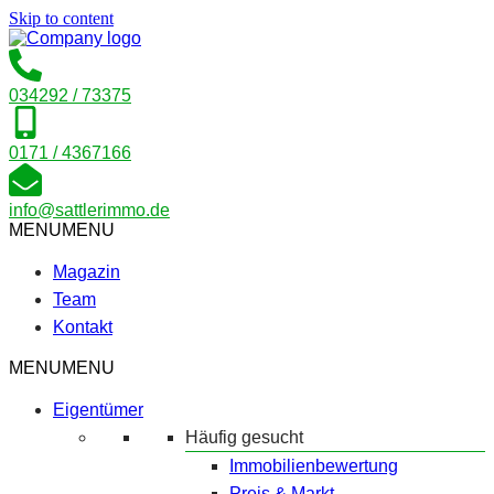
Skip to content
034292 / 73375
0171 / 4367166
info@sattlerimmo.de
MENU
MENU
Magazin
Team
Kontakt
MENU
MENU
Eigentümer
Häufig gesucht
Immobilienbewertung
Preis & Markt