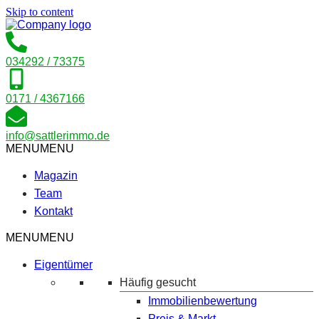
Skip to content
034292 / 73375
0171 / 4367166
info@sattlerimmo.de
MENU
MENU
Magazin
Team
Kontakt
MENU
MENU
Eigentümer
Häufig gesucht
Immobilienbewertung
Preis & Markt