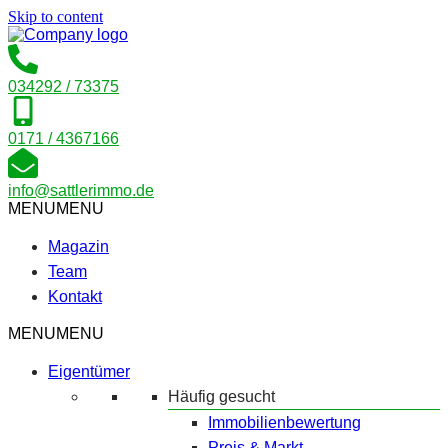
Skip to content
034292 / 73375
0171 / 4367166
info@sattlerimmo.de
MENU
MENU
Magazin
Team
Kontakt
MENU
MENU
Eigentümer
Häufig gesucht
Immobilienbewertung
Preis & Markt