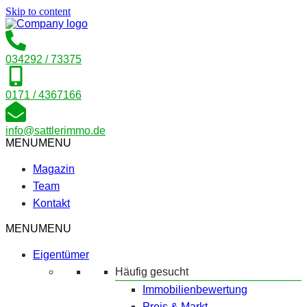
Skip to content
034292 / 73375
0171 / 4367166
info@sattlerimmo.de
MENU
MENU
Magazin
Team
Kontakt
MENU
MENU
Eigentümer
Häufig gesucht
Immobilienbewertung
Preis & Markt