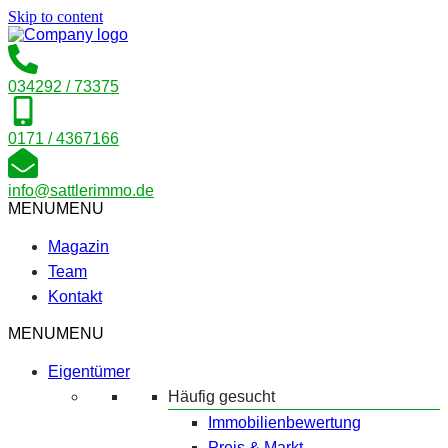
Skip to content
034292 / 73375
0171 / 4367166
info@sattlerimmo.de
MENU
MENU
Magazin
Team
Kontakt
MENU
MENU
Eigentümer
Häufig gesucht
Immobilienbewertung
Preis & Markt