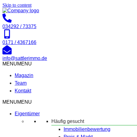
Skip to content
034292 / 73375
0171 / 4367166
info@sattlerimmo.de
MENU
MENU
Magazin
Team
Kontakt
MENU
MENU
Eigentümer
Häufig gesucht
Immobilienbewertung
Preis & Markt