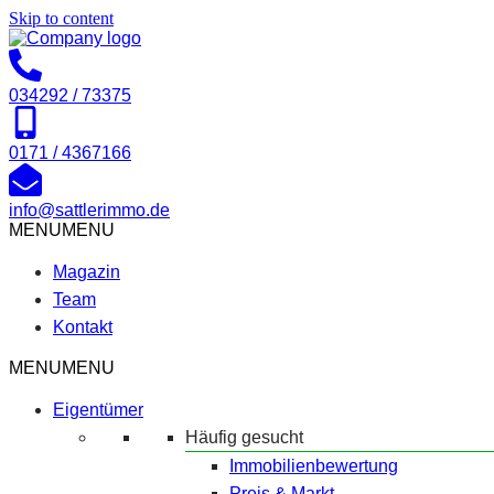
Skip to content
034292 / 73375
0171 / 4367166
info@sattlerimmo.de
MENU
MENU
Magazin
Team
Kontakt
MENU
MENU
Eigentümer
Häufig gesucht
Immobilienbewertung
Preis & Markt