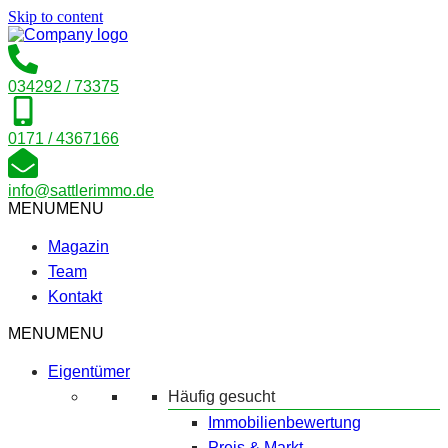
Skip to content
034292 / 73375
0171 / 4367166
info@sattlerimmo.de
MENU
MENU
Magazin
Team
Kontakt
MENU
MENU
Eigentümer
Häufig gesucht
Immobilienbewertung
Preis & Markt