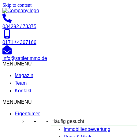
Skip to content
034292 / 73375
0171 / 4367166
info@sattlerimmo.de
MENU
MENU
Magazin
Team
Kontakt
MENU
MENU
Eigentümer
Häufig gesucht
Immobilienbewertung
Preis & Markt