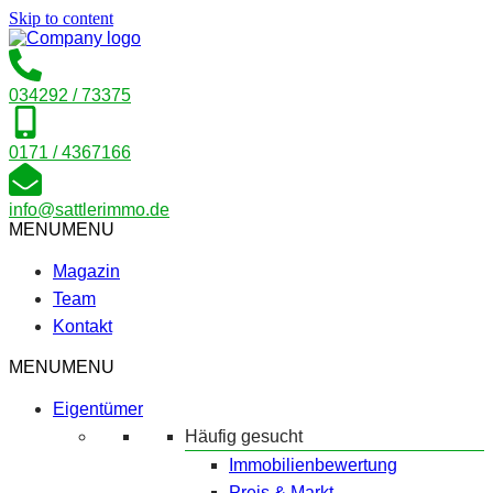
Skip to content
034292 / 73375
0171 / 4367166
info@sattlerimmo.de
MENU
MENU
Magazin
Team
Kontakt
MENU
MENU
Eigentümer
Häufig gesucht
Immobilienbewertung
Preis & Markt