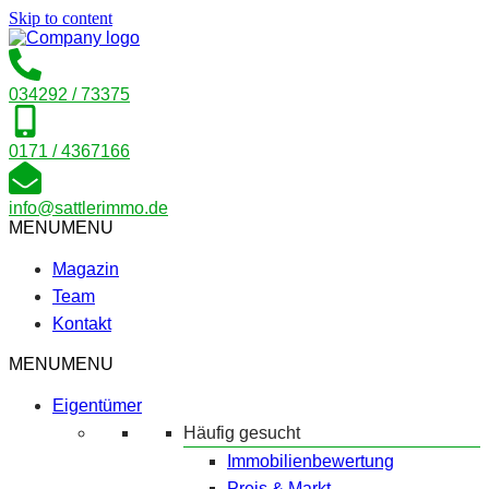
Skip to content
034292 / 73375
0171 / 4367166
info@sattlerimmo.de
MENU
MENU
Magazin
Team
Kontakt
MENU
MENU
Eigentümer
Häufig gesucht
Immobilienbewertung
Preis & Markt