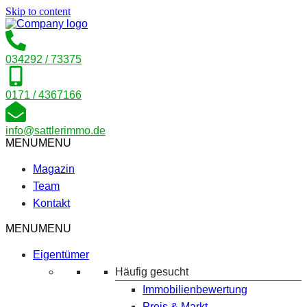
Skip to content
034292 / 73375
0171 / 4367166
info@sattlerimmo.de
MENU
MENU
Magazin
Team
Kontakt
MENU
MENU
Eigentümer
Häufig gesucht
Immobilienbewertung
Preis & Markt