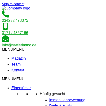
Skip to content
034292 / 73375
0171 / 4367166
info@sattlerimmo.de
MENU
MENU
Magazin
Team
Kontakt
MENU
MENU
Eigentümer
Häufig gesucht
Immobilienbewertung
Preis & Markt