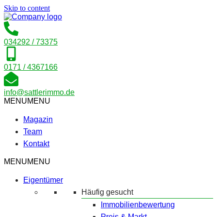
Skip to content
034292 / 73375
0171 / 4367166
info@sattlerimmo.de
MENU
MENU
Magazin
Team
Kontakt
MENU
MENU
Eigentümer
Häufig gesucht
Immobilienbewertung
Preis & Markt