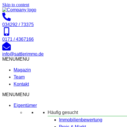
Skip to content
034292 / 73375
0171 / 4367166
info@sattlerimmo.de
MENU
MENU
Magazin
Team
Kontakt
MENU
MENU
Eigentümer
Häufig gesucht
Immobilienbewertung
Preis & Markt