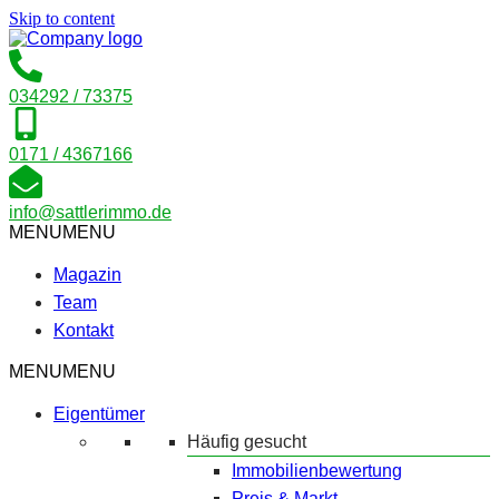
Skip to content
034292 / 73375
0171 / 4367166
info@sattlerimmo.de
MENU
MENU
Magazin
Team
Kontakt
MENU
MENU
Eigentümer
Häufig gesucht
Immobilienbewertung
Preis & Markt