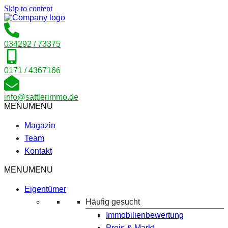
Skip to content
034292 / 73375
0171 / 4367166
info@sattlerimmo.de
MENU
MENU
Magazin
Team
Kontakt
MENU
MENU
Eigentümer
Häufig gesucht
Immobilienbewertung
Preis & Markt