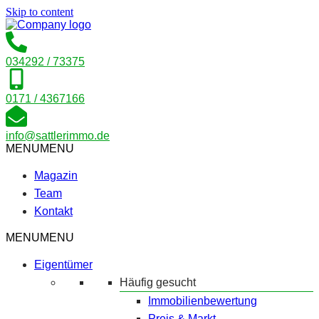
Skip to content
034292 / 73375
0171 / 4367166
info@sattlerimmo.de
MENU
MENU
Magazin
Team
Kontakt
MENU
MENU
Eigentümer
Häufig gesucht
Immobilienbewertung
Preis & Markt