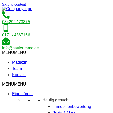
Skip to content
034292 / 73375
0171 / 4367166
info@sattlerimmo.de
MENU
MENU
Magazin
Team
Kontakt
MENU
MENU
Eigentümer
Häufig gesucht
Immobilienbewertung
Preis & Markt