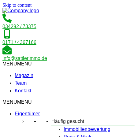
Skip to content
034292 / 73375
0171 / 4367166
info@sattlerimmo.de
MENU
MENU
Magazin
Team
Kontakt
MENU
MENU
Eigentümer
Häufig gesucht
Immobilienbewertung
Preis & Markt