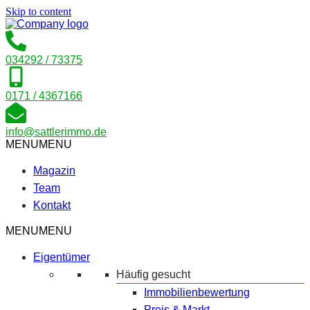
Skip to content
034292 / 73375
0171 / 4367166
info@sattlerimmo.de
MENU
MENU
Magazin
Team
Kontakt
MENU
MENU
Eigentümer
Häufig gesucht
Immobilienbewertung
Preis & Markt