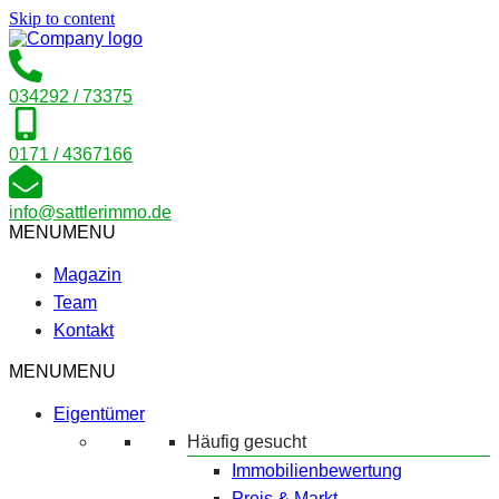
Skip to content
034292 / 73375
0171 / 4367166
info@sattlerimmo.de
MENU
MENU
Magazin
Team
Kontakt
MENU
MENU
Eigentümer
Häufig gesucht
Immobilienbewertung
Preis & Markt