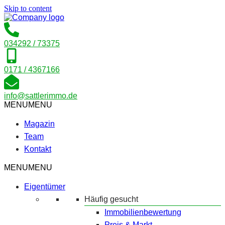
Skip to content
034292 / 73375
0171 / 4367166
info@sattlerimmo.de
MENU
MENU
Magazin
Team
Kontakt
MENU
MENU
Eigentümer
Häufig gesucht
Immobilienbewertung
Preis & Markt