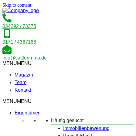
Skip to content
034292 / 73375
0171 / 4367166
info@sattlerimmo.de
MENU
MENU
Magazin
Team
Kontakt
MENU
MENU
Eigentümer
Häufig gesucht
Immobilienbewertung
Preis & Markt