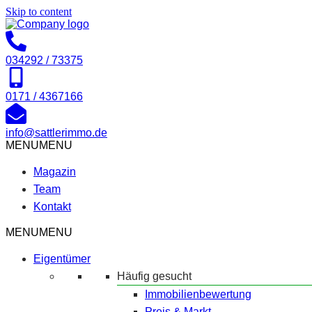
Skip to content
034292 / 73375
0171 / 4367166
info@sattlerimmo.de
MENU
MENU
Magazin
Team
Kontakt
MENU
MENU
Eigentümer
Häufig gesucht
Immobilienbewertung
Preis & Markt