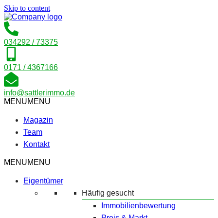
Skip to content
034292 / 73375
0171 / 4367166
info@sattlerimmo.de
MENU
MENU
Magazin
Team
Kontakt
MENU
MENU
Eigentümer
Häufig gesucht
Immobilienbewertung
Preis & Markt