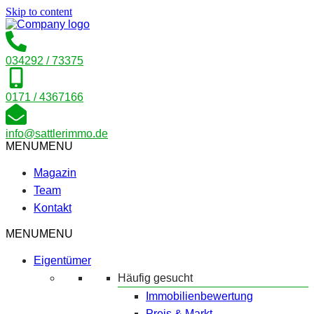
Skip to content
034292 / 73375
0171 / 4367166
info@sattlerimmo.de
MENU
MENU
Magazin
Team
Kontakt
MENU
MENU
Eigentümer
Häufig gesucht
Immobilienbewertung
Preis & Markt