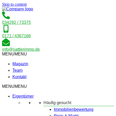
Skip to content
034292 / 73375
0171 / 4367166
info@sattlerimmo.de
MENU
MENU
Magazin
Team
Kontakt
MENU
MENU
Eigentümer
Häufig gesucht
Immobilienbewertung
Preis & Markt