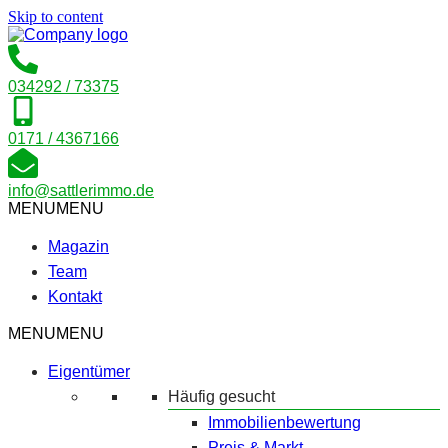
Skip to content
034292 / 73375
0171 / 4367166
info@sattlerimmo.de
MENU
MENU
Magazin
Team
Kontakt
MENU
MENU
Eigentümer
Häufig gesucht
Immobilienbewertung
Preis & Markt