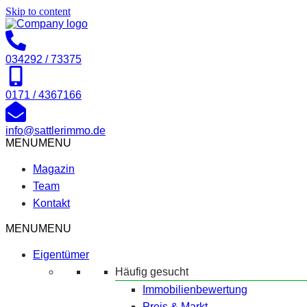
Skip to content
034292 / 73375
0171 / 4367166
info@sattlerimmo.de
MENU
MENU
Magazin
Team
Kontakt
MENU
MENU
Eigentümer
Häufig gesucht
Immobilienbewertung
Preis & Markt