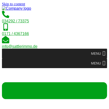
Skip to content
034292 / 73375
0171 / 4367166
info@sattlerimmo.de
MENU
MENU