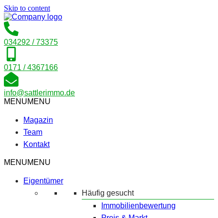
Skip to content
034292 / 73375
0171 / 4367166
info@sattlerimmo.de
MENU
MENU
Magazin
Team
Kontakt
MENU
MENU
Eigentümer
Häufig gesucht
Immobilienbewertung
Preis & Markt