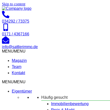
Skip to content
034292 / 73375
0171 / 4367166
info@sattlerimmo.de
MENU
MENU
Magazin
Team
Kontakt
MENU
MENU
Eigentümer
Häufig gesucht
Immobilienbewertung
Preis & Markt