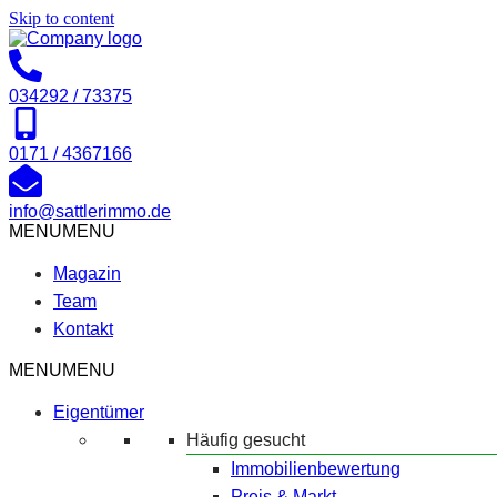
Skip to content
034292 / 73375
0171 / 4367166
info@sattlerimmo.de
MENU
MENU
Magazin
Team
Kontakt
MENU
MENU
Eigentümer
Häufig gesucht
Immobilienbewertung
Preis & Markt