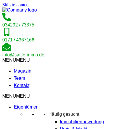
Skip to content
034292 / 73375
0171 / 4367166
info@sattlerimmo.de
MENU
MENU
Magazin
Team
Kontakt
MENU
MENU
Eigentümer
Häufig gesucht
Immobilienbewertung
Preis & Markt