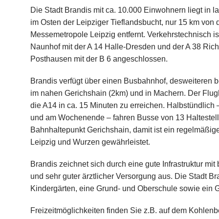
Die Stadt Brandis mit ca. 10.000 Einwohnern liegt in la
im Osten der Leipziger Tieflandsbucht, nur 15 km von 
Messemetropole Leipzig entfernt. Verkehrstechnisch ist
Naunhof mit der A 14 Halle-Dresden und der A 38 Ric
Posthausen mit der B 6 angeschlossen.
Brandis verfügt über einen Busbahnhof, desweiteren 
im nahen Gerichshain (2km) und in Machern. Der Flugh
die A14 in ca. 15 Minuten zu erreichen. Halbstündlic
und am Wochenende – fahren Busse von 13 Haltestell
Bahnhaltepunkt Gerichshain, damit ist ein regelmäßi
Leipzig und Wurzen gewährleistet.
Brandis zeichnet sich durch eine gute Infrastruktur mi
und sehr guter ärztlicher Versorgung aus. Die Stadt Br
Kindergärten, eine Grund- und Oberschule sowie ein
Freizeitmöglichkeiten finden Sie z.B. auf dem Kohlenb