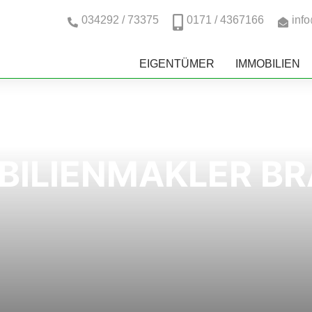
034292 / 73375
0171 / 4367166
inf
EIGENTÜMER
IMMOBILIEN
BILIENMAKLER BR