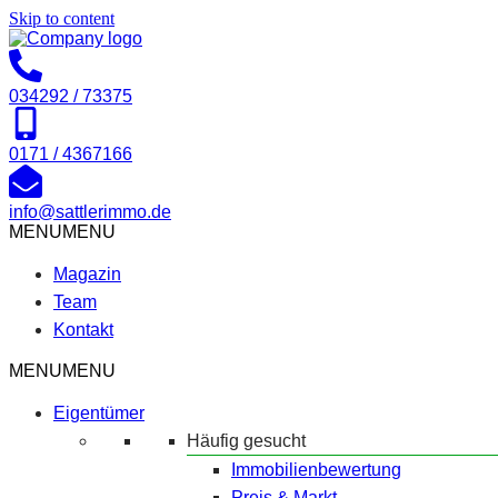
Skip to content
034292 / 73375
0171 / 4367166
info@sattlerimmo.de
MENU
MENU
Magazin
Team
Kontakt
MENU
MENU
Eigentümer
Häufig gesucht
Immobilienbewertung
Preis & Markt